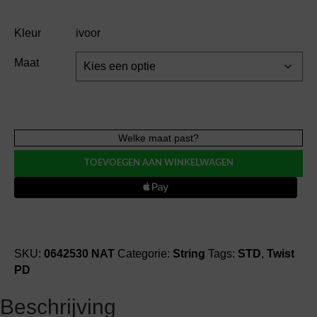
Kleur
ivoor
Maat
Twist
Welke maat past?
PD
TOEVOEGEN AAN WINKELWAGEN
TRIXIE
string
BH
voorgevormd
aantal
SKU:
0642530 NAT
Categorie:
String
Tags:
STD
,
Twist
PD
Beschrijving