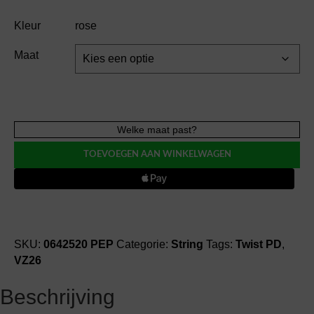
Kleur
rose
Maat
Twist
Welke maat past?
PD
TOEVOEGEN AAN WINKELWAGEN
BRIANA
string
string
aantal
SKU:
0642520 PEP
Categorie:
String
Tags:
Twist PD
,
VZ26
Beschrijving