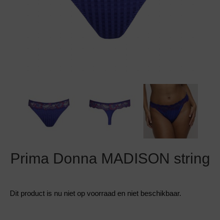
Grote maten lingerie
Strandkleding
Slipdress
Algemene voorwaarden
BH Zonder 
Short
Bestsellers
Grote maten badmode
Sport BH
Bruidslingerie
Badmode met glitter
Voeding BH
Naadloos ondergoed
Badmode met structuur stof
Zwarte badmode
Prima Donna MADISON string
Dit product is nu niet op voorraad en niet beschikbaar.