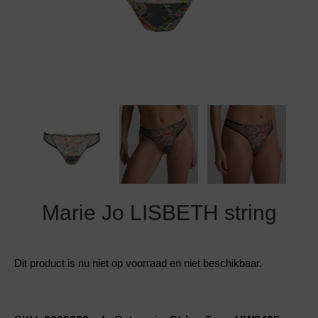
Grote maten lingerie
Strandkleding
Slipdress
Algemene voorwaarden
BH Zonder 
Short
Bestsellers
Grote maten badmode
Sport BH
Bruidslingerie
Badmode met glitter
Voeding BH
Naadloos ondergoed
Badmode met structuur stof
Zwarte badmode
Marie Jo LISBETH string
Dit product is nu niet op voorraad en niet beschikbaar.