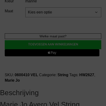
Kleur
marine
Maat
Marie
Welke maat past?
Jo
TOEVOEGEN AAN WINKELWAGEN
AVERO
VEL
string
aantal
SKU:
0600410 VEL
Categorie:
String
Tags:
HW2627
,
Marie Jo
Beschrijving
Marie Jo Avero Vel String