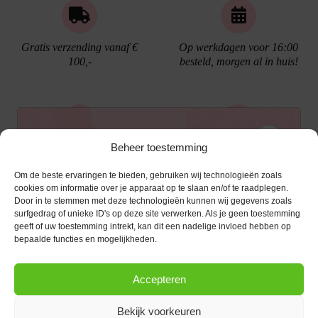
Gratis verzending vanaf €
Op werkdagen voor 16:00
100,-
besteld, morgen al in huis!
Ontvang €10,- korting
Beheer toestemming
Gratis cadeau verpakking
Bellen kan!
Om de beste ervaringen te bieden, gebruiken wij technologieën zoals
Schrijf je in voor de nieuwsbrief en ontvang een
cookies om informatie over je apparaat op te slaan en/of te raadplegen.
Door in te stemmen met deze technologieën kunnen wij gegevens zoals
kortingscode van €10,- op je volgende bestelling.
surfgedrag of unieke ID's op deze site verwerken. Als je geen toestemming
geeft of uw toestemming intrekt, kan dit een nadelige invloed hebben op
KLANTENSERVICE
E-mailadres
*
bepaalde functies en mogelijkheden.
OPENINGSTIJDEN
Klantenservice
Accepteren
Afspraak maken
AANMELDEN
CONTACT
Contact
Bekijk voorkeuren
maandag
13:00 - 17:30