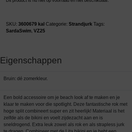
Dit product is nu niet op voorraad en niet beschikbaar.
SKU:
3600679 kal
Categorie:
Strandjurk
Tags:
SardaSwim
,
VZ25
Eigenschappen
Bruin: dé zomerkleur.
Een bold accessoire om je beach look af te maken en je
klaar te maken voor die spotlight. Deze fantastische rok met
hoge split combineert super en zit heerlijk! Materiaal is het
zelfde als de bikini en voelt zijdezacht aan en is
sneldrogend. Extra leuk zowel als rok en als strapless jurk
te dragen. Combineer met de Lita bikini en je hebt een