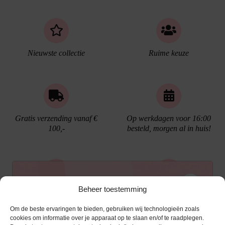
Nieuwste collectie
Ruime keuze
Gratis verzending vanaf €
Op werkdagen voor 16:00
100,-
besteld, morgen al in huis!
Ontvang €10,- korting
Beheer toestemming
Gratis cadeau verpakking
Bellen kan!
Om de beste ervaringen te bieden, gebruiken wij technologieën zoals
Schrijf je in voor de nieuwsbrief en ontvang een
cookies om informatie over je apparaat op te slaan en/of te raadplegen.