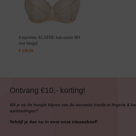
Bikini Push-Up
Bikini Met Beugel
Empreinte AGATHE balconette BH
met beugel
€
136,00
Ontvang €10,- korting!
Wil je op de hoogte blijven van de nieuwste trends in lingerie & b
aanbiedingen?
Schrijf je dan nu in voor onze nieuwsbrief!