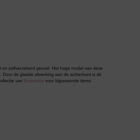
Jarratel
Huispak
l en zelfverzekerd gevoel. Het hoge model van deze
. Door de gladde afwerking aan de achterkant is dit
collectie van
Empreinte
voor bijpassende items.
Grote maten lingerie