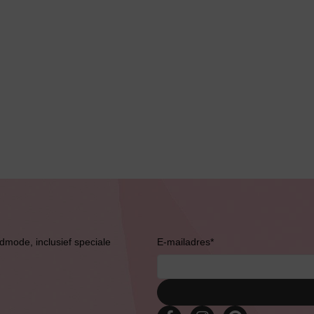
Bruidslingerie
admode, inclusief speciale
E-mailadres
*