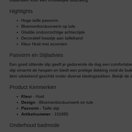
materialen voor een vrouwelijke uitstraling.
Highlights
Hoge taille pasvorm
Bloemenborduurwerk op tule
Gladde ondoorzichtige achterzijde
Decoratief kwastje aan tailleband
Kleur Huid met accenten
Pasvorm en Stijladvies
Een goed zittende slip geeft je gedurende de dag een comfortabe
slip omarmt de heupen en biedt een prettige dekking rond de buik
item uitstekend geschikt onder diverse kledingstukken. Bekijk de 
Product Kenmerken
Kleur
- Huid
Design
- Bloemenborduurwerk en tule
Pasvorm
- Taille slip
Artikelnummer
- 191885
Onderhoud badmode