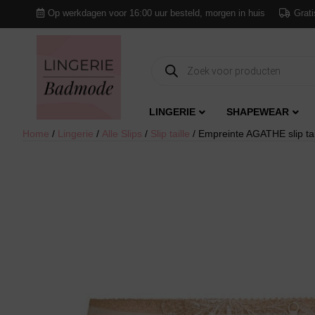
Op werkdagen voor 16:00 uur besteld, morgen in huis
Grati
Producten
zoeken
LINGERIE
SHAPEWEAR
Home
/
Lingerie
/
Alle Slips
/
Slip taille
/ Empreinte AGATHE slip tai