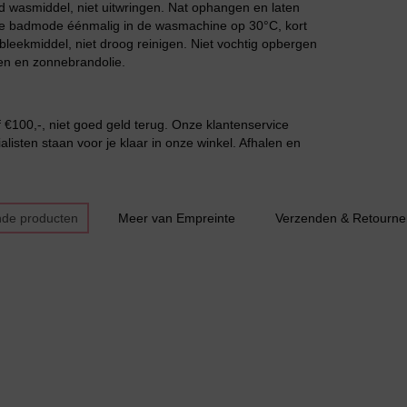
 wasmiddel, niet uitwringen. Nat ophangen en laten
 de badmode éénmalig in de wasmachine op 30°C, kort
leekmiddel, niet droog reinigen. Niet vochtig opbergen
en en zonnebrandolie.
€100,-, niet goed geld terug. Onze klantenservice
listen staan voor je klaar in onze winkel. Afhalen en
Slipdress
nde producten
Meer van Empreinte
Verzenden & Retourne
Bestsellers