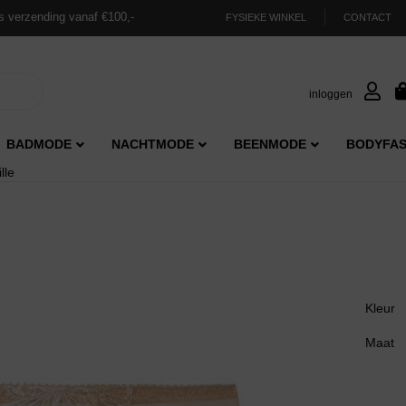
s verzending vanaf €100,-
FYSIEKE WINKEL
CONTACT
inloggen
BADMODE
NACHTMODE
BEENMODE
BODYFAS
lle
Kleur
Maat