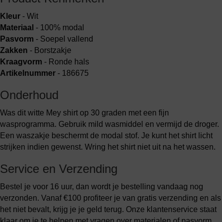
Kleur
- Wit
Materiaal
- 100% modal
Pasvorm
- Soepel vallend
Zakken
- Borstzakje
Kraagvorm
- Ronde hals
Artikelnummer
- 186675
Onderhoud
Was dit witte Mey shirt op 30 graden met een fijn
wasprogramma. Gebruik mild wasmiddel en vermijd de droger.
Een waszakje beschermt de modal stof. Je kunt het shirt licht
strijken indien gewenst. Wring het shirt niet uit na het wassen.
Service en Verzending
Bestel je voor 16 uur, dan wordt je bestelling vandaag nog
verzonden. Vanaf €100 profiteer je van gratis verzending en als
het niet bevalt, krijg je je geld terug. Onze klantenservice staat
klaar om je te helpen met vragen over materialen of pasvorm,