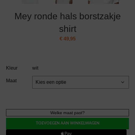
Mey ronde hals borstzakje
shirt
€
49,95
Kleur
wit
Maat
Mey
Welke maat past?
ronde
TOEVOEGEN AAN WINKELWAGEN
hals
borstzakje