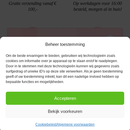
Gratis verzending vanaf €
Op werkdagen voor 16:00
100,-
besteld, morgen al in huis!
Ontvang €10,- korting
Beheer toestemming
Gratis cadeau verpakking
Bellen kan!
Om de beste ervaringen te bieden, gebruiken wij technologieën zoals
Schrijf je in voor de nieuwsbrief en ontvang een
cookies om informatie over je apparaat op te slaan en/of te raadplegen.
Door in te stemmen met deze technologieën kunnen wij gegevens zoals
kortingscode van €10,- op je volgende bestelling.
surfgedrag of unieke ID's op deze site verwerken. Als je geen toestemming
geeft of uw toestemming intrekt, kan dit een nadelige invloed hebben op
KLANTENSERVICE
E-mailadres
*
bepaalde functies en mogelijkheden.
OPENINGSTIJDEN
Klantenservice
Accepteren
Afspraak maken
AANMELDEN
CONTACT
Contact
Bekijk voorkeuren
maandag
13:00 - 17:30
Bestel procedure
Diezerstraat 116
Copyright © 2026 |
webshop door Advice
.
Dinsdag
10:00 - 17:30
8011 RL Zwolle
Betaalmogelijkheden
Cookiebeleid
Algemene voorwaarden
Woensdag
10:00 - 17:30