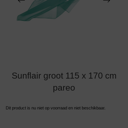
Grote maten lingerie
Strandkleding
Slipdress
Algemene voorwaarden
BH Zonder 
Short
Bestsellers
Grote maten badmode
Sport BH
Bruidslingerie
Badmode met glitter
Voeding BH
Naadloos ondergoed
Badmode met structuur stof
Zwarte badmode
Sunflair groot 115 x 170 cm
pareo
Dit product is nu niet op voorraad en niet beschikbaar.