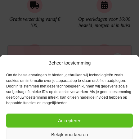
Gratis verzending vanaf €
Op werkdagen voor 16:00
100,-
besteld, morgen al in huis!
Ontvang €10,- korting
Beheer toestemming
Gratis cadeau verpakking
Bellen kan!
Om de beste ervaringen te bieden, gebruiken wij technologieën zoals
Schrijf je in voor de nieuwsbrief en ontvang een
cookies om informatie over je apparaat op te slaan en/of te raadplegen.
Door in te stemmen met deze technologieën kunnen wij gegevens zoals
kortingscode van €10,- op je volgende bestelling.
surfgedrag of unieke ID's op deze site verwerken. Als je geen toestemming
geeft of uw toestemming intrekt, kan dit een nadelige invloed hebben op
KLANTENSERVICE
E-mailadres
*
bepaalde functies en mogelijkheden.
OPENINGSTIJDEN
Klantenservice
Accepteren
Afspraak maken
AANMELDEN
CONTACT
Contact
Bekijk voorkeuren
maandag
13:00 - 17:30