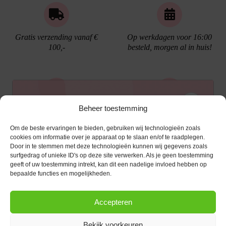
Gratis verzending vanaf €
Op werkdagen voor 16:00
100,-
besteld, morgen al in huis!
Ontvang €10,- korting
Beheer toestemming
Gratis cadeau verpakking
Bellen kan!
Om de beste ervaringen te bieden, gebruiken wij technologieën zoals
Schrijf je in voor de nieuwsbrief en ontvang een
cookies om informatie over je apparaat op te slaan en/of te raadplegen.
Door in te stemmen met deze technologieën kunnen wij gegevens zoals
kortingscode van €10,- op je volgende bestelling.
surfgedrag of unieke ID's op deze site verwerken. Als je geen toestemming
geeft of uw toestemming intrekt, kan dit een nadelige invloed hebben op
KLANTENSERVICE
E-mailadres
*
bepaalde functies en mogelijkheden.
OPENINGSTIJDEN
Klantenservice
Accepteren
Afspraak maken
AANMELDEN
CONTACT
Contact
Bekijk voorkeuren