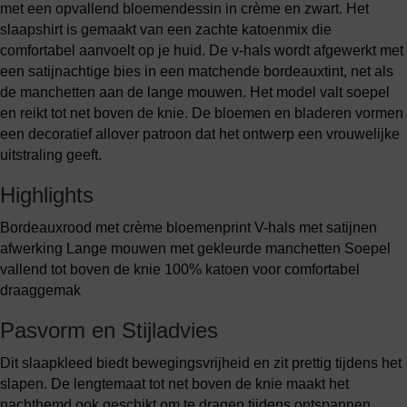
met een opvallend bloemendessin in crème en zwart. Het
slaapshirt is gemaakt van een zachte katoenmix die
comfortabel aanvoelt op je huid. De v-hals wordt afgewerkt met
een satijnachtige bies in een matchende bordeauxtint, net als
de manchetten aan de lange mouwen. Het model valt soepel
en reikt tot net boven de knie. De bloemen en bladeren vormen
een decoratief allover patroon dat het ontwerp een vrouwelijke
uitstraling geeft.
Highlights
Bordeauxrood met crème bloemenprint V-hals met satijnen
afwerking Lange mouwen met gekleurde manchetten Soepel
vallend tot boven de knie 100% katoen voor comfortabel
draaggemak
Pasvorm en Stijladvies
Dit slaapkleed biedt bewegingsvrijheid en zit prettig tijdens het
slapen. De lengtemaat tot net boven de knie maakt het
nachthemd ook geschikt om te dragen tijdens ontspannen