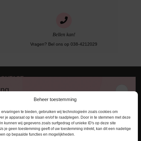
Bellen kan!
Vragen? Bel ons op 038-4212029
CONTACT
iezerstraat 116
ing
011 RL Zwolle
Beheer toestemming
:
038-4212029
 en ontvang een kortingscode van
:
info@lingerie-badmode.nl
ervaringen te bieden, gebruiken wij technologieën zoals cookies om
ver je apparaat op te slaan en/of te raadplegen. Door in te stemmen met deze
n kunnen wij gegevens zoals surfgedrag of unieke ID's op deze site
ls je geen toestemming geeft of uw toestemming intrekt, kan dit een nadelige
ben op bepaalde functies en mogelijkheden.