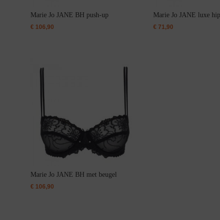
Bikini top
terug
Marie Jo JANE BH push-up
Marie Jo JANE luxe hip
Alle Bikini’s
€
106,90
€
71,90
Bikini Top
Bikini Push-Up
Bikini Met Beugel
Marie Jo JANE BH met beugel
€
106,90