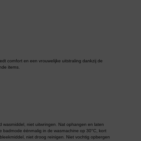
Jarratel
edt comfort en een vrouwelijke uitstraling dankzij de
nde items.
Huispak
 wasmiddel, niet uitwringen. Nat ophangen en laten
 de badmode éénmalig in de wasmachine op 30°C, kort
leekmiddel, niet droog reinigen. Niet vochtig opbergen