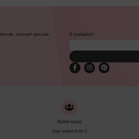
Bruidslingerie
admode, inclusief speciale
E-mailadres
*
Ruime keuze
Cup maten A tm J