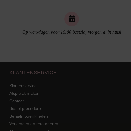
Naadloos ondergoed
Op werkdagen voor 16:00 besteld, morgen al in huis!
KLANTENSERVICE
Klantenservice
Afspraak maken
Contact
Strandkleding
terug
Grote mat
Bestel procedure
Betaalmogelijkheden
Badmode met structuur stof
Zwarte ba
Alle Strandkleding
Verzenden en retourneren