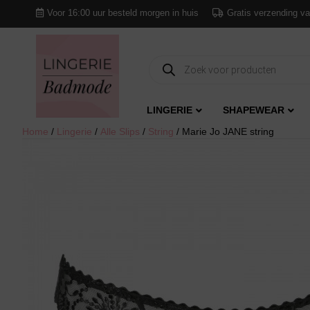
Voor 16:00 uur besteld morgen in huis
Gratis verzending va
Producten
zoeken
LINGERIE
SHAPEWEAR
Home
/
Lingerie
/
Alle Slips
/
String
/ Marie Jo JANE string