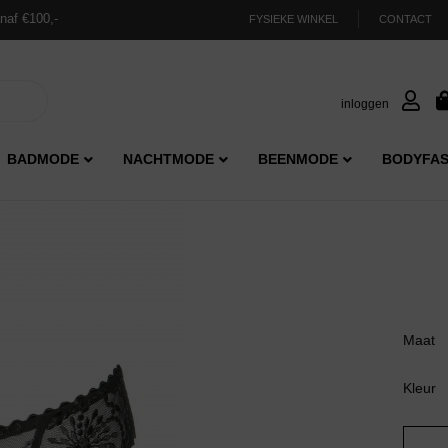
naf €100,-
FYSIEKE WINKEL
CONTACT
inloggen
BADMODE
NACHTMODE
BEENMODE
BODYFAS
Maat
Kleur
Marie