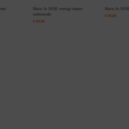
ster
Marie Jo JANE overige dames
Marie Jo JANE 
ondermode
€
60,90
Bestsellers
€
69,90