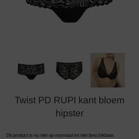
Grote maten lingerie
Strandkleding
Slipdress
Algemene voorwaarden
BH Zonder 
Short
Bestsellers
Grote maten badmode
Sport BH
Bruidslingerie
Badmode met glitter
Voeding BH
Naadloos ondergoed
Badmode met structuur stof
Zwarte badmode
Twist PD RUPI kant bloem
hipster
Dit product is nu niet op voorraad en niet beschikbaar.