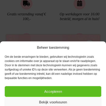
Gratis verzending vanaf €
Op werkdagen voor 16:00
100,-
besteld, morgen al in huis!
Ontvang €10,- korting
Beheer toestemming
Gratis cadeau verpakking
Bellen kan!
Om de beste ervaringen te bieden, gebruiken wij technologieën zoals
Schrijf je in voor de nieuwsbrief en ontvang een
cookies om informatie over je apparaat op te slaan en/of te raadplegen.
Door in te stemmen met deze technologieën kunnen wij gegevens zoals
kortingscode van €10,- op je volgende bestelling.
surfgedrag of unieke ID's op deze site verwerken. Als je geen toestemming
geeft of uw toestemming intrekt, kan dit een nadelige invloed hebben op
KLANTENSERVICE
E-mailadres
*
bepaalde functies en mogelijkheden.
OPENINGSTIJDEN
Klantenservice
Accepteren
Afspraak maken
AANMELDEN
CONTACT
Contact
Bekijk voorkeuren
maandag
13:00 - 17:30
Bestel procedure
Diezerstraat 116