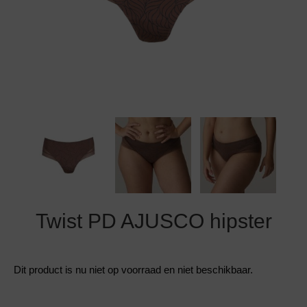
Grote maten lingerie
Strandkleding
Slipdress
Algemene voorwaarden
BH Zonder 
Short
Bestsellers
Grote maten badmode
Sport BH
Bruidslingerie
Badmode met glitter
Voeding BH
Naadloos ondergoed
Badmode met structuur stof
Zwarte badmode
Twist PD AJUSCO hipster
Dit product is nu niet op voorraad en niet beschikbaar.