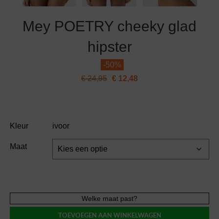
Mey POETRY cheeky glad
hipster
-
50%
€
24,95
€
12,48
Kleur
ivoor
Maat
Mey
Welke maat past?
POETRY
TOEVOEGEN AAN WINKELWAGEN