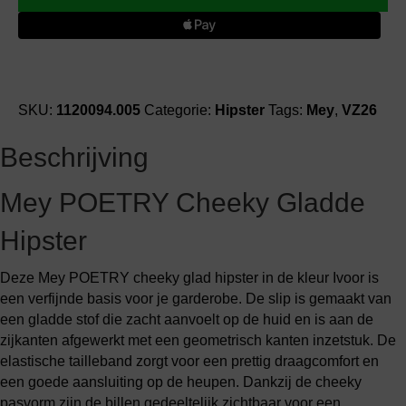
cheeky
glad
hipster
aantal
SKU:
1120094.005
Categorie:
Hipster
Tags:
Mey
,
VZ26
Beschrijving
Mey POETRY Cheeky Gladde
Hipster
Deze Mey POETRY cheeky glad hipster in de kleur Ivoor is
een verfijnde basis voor je garderobe. De slip is gemaakt van
een gladde stof die zacht aanvoelt op de huid en is aan de
zijkanten afgewerkt met een geometrisch kanten inzetstuk. De
elastische tailleband zorgt voor een prettig draagcomfort en
een goede aansluiting op de heupen. Dankzij de cheeky
pasvorm zijn de billen gedeeltelijk zichtbaar voor een