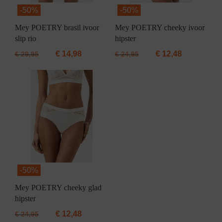
-
50%
-
50%
Mey POETRY brasil ivoor
Mey POETRY cheeky ivoor
slip rio
hipster
€
14,98
€
12,48
€
29,95
€
24,95
-
50%
Mey POETRY cheeky glad
hipster
€
12,48
€
24,95