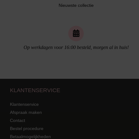
Nieuwste collectie
Naadloos ondergoed
Op werkdagen voor 16:00 besteld, morgen al in huis!
KLANTENSERVICE
Klantenservice
Afspraak maken
Contact
Bestel procedure
Strandkleding
terug
Grote mat
Betaalmogelijkheden