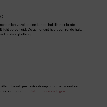
md
sche microvezel en een kanten halslijn met brede
t licht op de huid. De achterkant heeft een ronde hals.
Huispak
 of als stijlvolle top
Grote maten lingerie
d zittend hemd geeft extra draagcomfort en vormt een
 in de categorie
Ten Cate hemden en lingerie