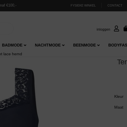
naf €100,-
FYSIEKE WINKEL
CONTACT
inloggen
BADMODE
NACHTMODE
BEENMODE
BODYFAS
et lace hemd
Te
Kleur
Maat