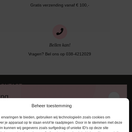
Gratis verzending vanaf € 100,-
Bellen kan!
Vragen? Bel ons op 038-4212029
CONTACT
iezerstraat 116
ing
011 RL Zwolle
Beheer toestemming
:
038-4212029
 en ontvang een kortingscode van
:
info@lingerie-badmode.nl
ervaringen te bieden, gebruiken wij technologieën zoals cookies om
ver je apparaat op te slaan en/of te raadplegen. Door in te stemmen met deze
n kunnen wij gegevens zoals surfgedrag of unieke ID's op deze site