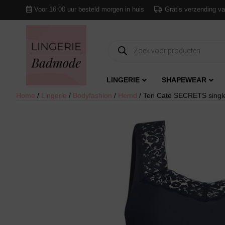
Voor 16:00 uur besteld morgen in huis
Gratis verzending va
Producten
zoeken
LINGERIE
SHAPEWEAR
Home
/
Lingerie
/
Bodyfashion
/
Hemd
/ Ten Cate SECRETS singl