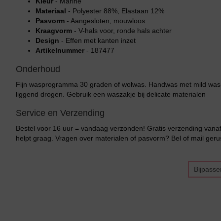
Kleur
- Marine
Materiaal
- Polyester 88%, Elastaan 12%
Pasvorm
- Aangesloten, mouwloos
Kraagvorm
- V-hals voor, ronde hals achter
Design
- Effen met kanten inzet
Artikelnummer
- 187477
Onderhoud
Fijn wasprogramma 30 graden of wolwas. Handwas met mild wasmidde
liggend drogen. Gebruik een waszakje bij delicate materialen
Bikini top
terug
Service en Verzending
Bestel voor 16 uur = vandaag verzonden! Gratis verzending vanaf 
Alle Bikini’s
helpt graag. Vragen over materialen of pasvorm? Bel of mail gerus
Bikini Top
Bijpasse
Bikini Push-Up
Bikini Met Beugel