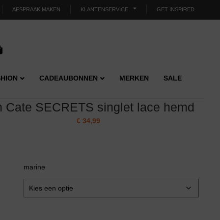
AFSPRAAK MAKEN
KLANTENSERVICE
GET INSPIRED
HION
CADEAUBONNEN
MERKEN
SALE
n Cate SECRETS singlet lace hemd
€
34,99
marine