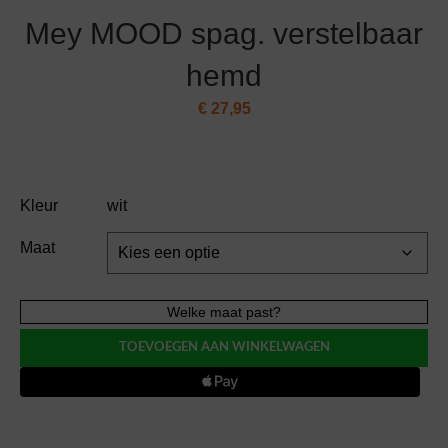
Mey MOOD spag. verstelbaar
hemd
€
27,95
Kleur
wit
Maat
Mey
Welke maat past?
MOOD
TOEVOEGEN AAN WINKELWAGEN
spag.
verstelbaar
hemd
aantal