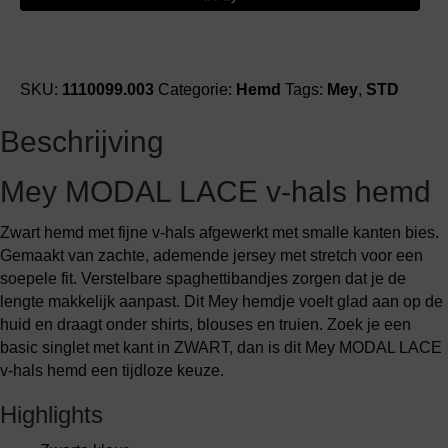
hals
hemd
aantal
SKU:
1110099.003
Categorie:
Hemd
Tags:
Mey
,
STD
Beschrijving
Mey MODAL LACE v-hals hemd
Zwart hemd met fijne v-hals afgewerkt met smalle kanten bies.
Gemaakt van zachte, ademende jersey met stretch voor een
soepele fit. Verstelbare spaghettibandjes zorgen dat je de
lengte makkelijk aanpast. Dit Mey hemdje voelt glad aan op de
huid en draagt onder shirts, blouses en truien. Zoek je een
basic singlet met kant in ZWART, dan is dit Mey MODAL LACE
v-hals hemd een tijdloze keuze.
Highlights