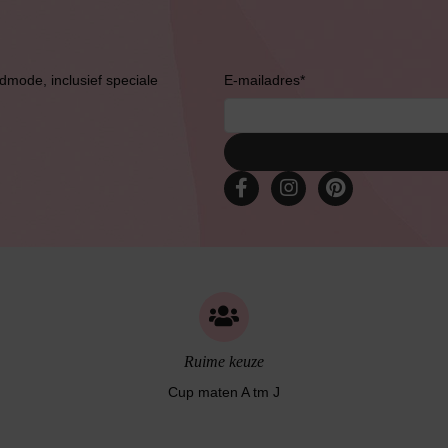
admode, inclusief speciale
E-mailadres
*
Bruidslingerie
Ruime keuze
Cup maten A tm J