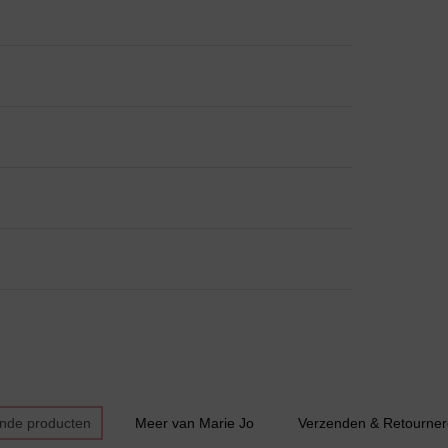
Huispak
Grote maten lingerie
ende producten
Meer van Marie Jo
Verzenden & Retourne