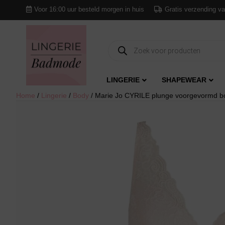
Voor 16:00 uur besteld morgen in huis
Gratis verzending va
Producten
zoeken
LINGERIE
SHAPEWEAR
Home
/
Lingerie
/
Body
/ Marie Jo CYRILE plunge voorgevormd b