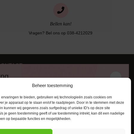
Bellen kan!
Vragen? Bel ons op 038-4212029
CONTACT
iezerstraat 116
ing
011 RL Zwolle
Beheer toestemming
:
038-4212029
 en ontvang een kortingscode van
:
info@lingerie-badmode.nl
ervaringen te bieden, gebruiken wij technologieën zoals cookies om
ver je apparaat op te slaan en/of te raadplegen. Door in te stemmen met deze
n kunnen wij gegevens zoals surfgedrag of unieke ID's op deze site
ls je geen toestemming geeft of uw toestemming intrekt, kan dit een nadelige
ben op bepaalde functies en mogelijkheden.
AANMELDEN