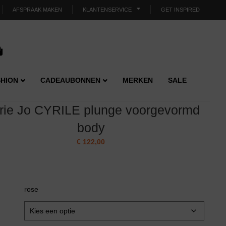
AFSPRAAK MAKEN
KLANTENSERVICE
GET INSPIRED
HION
CADEAUBONNEN
MERKEN
SALE
rie Jo CYRILE plunge voorgevormd
body
€
122,00
rose