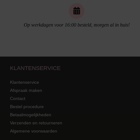
Naadloos ondergoed
Op werkdagen voor 16:00 besteld, morgen al in huis!
KLANTENSERVICE
Klantenservice
Afspraak maken
Contact
Strandkleding
terug
Grote mat
Bestel procedure
Betaalmogelijkheden
Badmode met structuur stof
Zwarte ba
Alle Strandkleding
Verzenden en retourneren
Algemene voorwaarden
Tuniek En Blouses