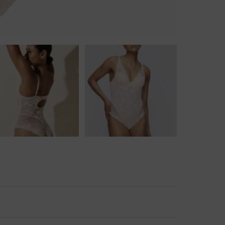
Body
Badjassen
Jarratel