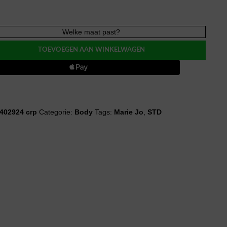
Welke maat past?
E
TOEVOEGEN AAN WINKELWAGEN
evormd
402924 crp
Categorie:
Body
Tags:
Marie Jo
,
STD