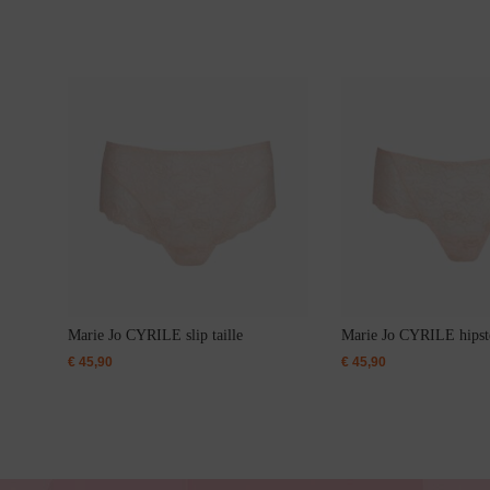
Bikini top
terug
Alle Bikini’s
Bikini Top
Bikini Push-Up
Marie Jo CYRILE slip taille
Marie Jo CYRILE hipst
€
45,90
€
45,90
Bikini Met Beugel