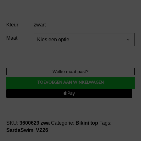
Kleur
zwart
Maat
SardaSwim
Welke maat past?
LITA
TOEVOEGEN AAN WINKELWAGEN
padded
triangle
bikini
top
aantal
SKU:
3600629 zwa
Categorie:
Bikini top
Tags:
SardaSwim
,
VZ26