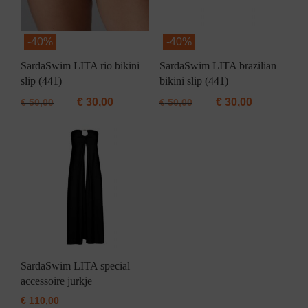
-
40%
-
40%
SardaSwim LITA rio bikini
SardaSwim LITA brazilian
slip (441)
bikini slip (441)
€
30,00
€
30,00
€
50,00
€
50,00
SardaSwim LITA special
accessoire jurkje
€
110,00