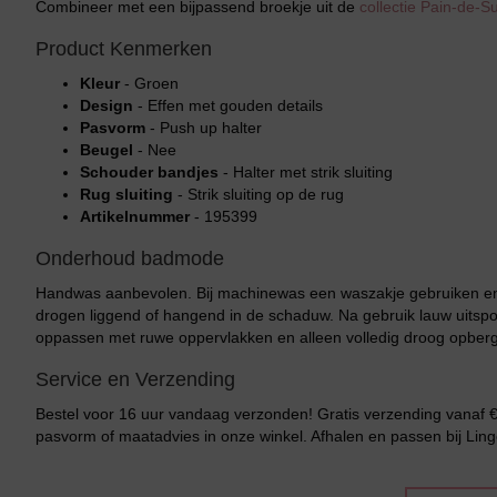
Combineer met een bijpassend broekje uit de
collectie Pain-de-
Product Kenmerken
Kleur
- Groen
Design
- Effen met gouden details
Pasvorm
- Push up halter
Beugel
- Nee
Schouder bandjes
- Halter met strik sluiting
Rug sluiting
- Strik sluiting op de rug
Artikelnummer
- 195399
Onderhoud badmode
Handwas aanbevolen. Bij machinewas een waszakje gebruiken en 
drogen liggend of hangend in de schaduw. Na gebruik lauw uitsp
oppassen met ruwe oppervlakken en alleen volledig droog opber
Service en Verzending
Bestel voor 16 uur vandaag verzonden! Gratis verzending vanaf €1
pasvorm of maatadvies in onze winkel. Afhalen en passen bij Ling