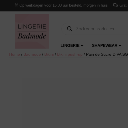
Op werkdagen voor 16:00 uur besteld, morgen in huis
Grati
Producten
zoeken
LINGERIE
SHAPEWEAR
Home
/
Badmode
/
Bikini
/
Bikini push-up
/ Pain de Sucre DIVA SG 