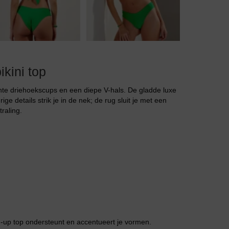
Jarratel
kini top
chte driehoekscups en een diepe V-hals. De gladde luxe
ge details strik je in de nek; de rug sluit je met een
raling.
Huispak
-up top ondersteunt en accentueert je vormen.