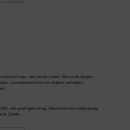
Sucre badmode
.
Grote maten lingerie
trommel max. een derde vullen. Niet in de droger;
oelen, zonnebrandcrème en strijken vermijden,
gen.
Slipdress
00, niet goed geld terug. Klantenservice helpt graag;
erie Zwolle.