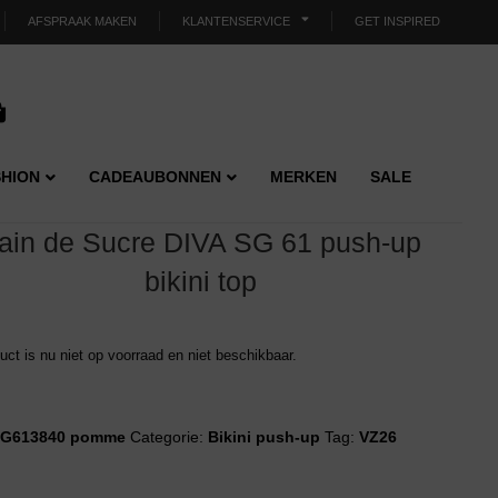
AFSPRAAK MAKEN
KLANTENSERVICE
GET INSPIRED
HION
CADEAUBONNEN
MERKEN
SALE
ain de Sucre DIVA SG 61 push-up
bikini top
duct is nu niet op voorraad en niet beschikbaar.
G613840 pomme
Categorie:
Bikini push-up
Tag:
VZ26