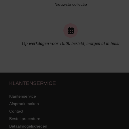
Nieuwste collectie
Naadloos ondergoed
Op werkdagen voor 16:00 besteld, morgen al in huis!
KLANTENSERVICE
Klantenservice
Afspraak maken
Contact
Strandkleding
terug
Grote mat
Bestel procedure
Betaalmogelijkheden