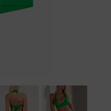
Body
Badjassen