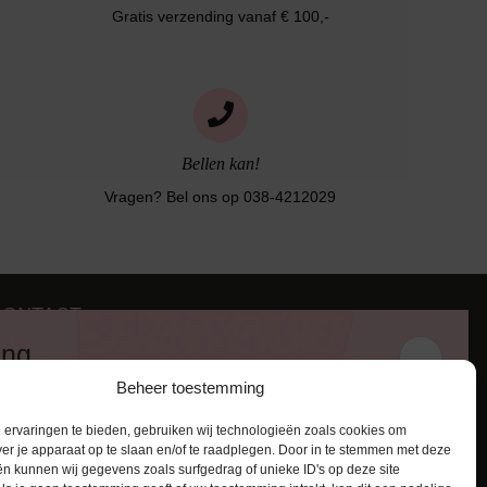
Gratis verzending vanaf € 100,-
Bellen kan!
Vragen? Bel ons op 038-4212029
CONTACT
iezerstraat 116
ing
011 RL Zwolle
Beheer toestemming
:
038-4212029
 en ontvang een kortingscode van
:
info@lingerie-badmode.nl
ervaringen te bieden, gebruiken wij technologieën zoals cookies om
ver je apparaat op te slaan en/of te raadplegen. Door in te stemmen met deze
n kunnen wij gegevens zoals surfgedrag of unieke ID's op deze site