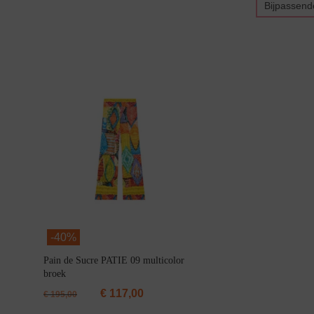
Bijpassend
Bikini top
terug
Alle Bikini’s
Bikini Top
Bikini Push-Up
Bikini Met Beugel
-
40%
Pain de Sucre PATIE 09 multicolor
broek
€
117,00
€
195,00