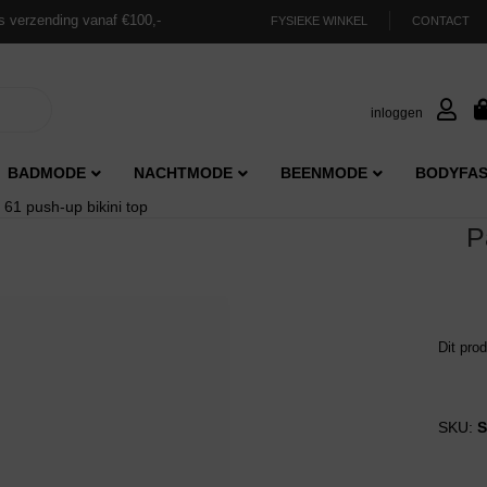
s verzending vanaf €100,-
FYSIEKE WINKEL
CONTACT
inloggen
BADMODE
NACHTMODE
BEENMODE
BODYFAS
61 push-up bikini top
P
Dit pro
SKU:
S