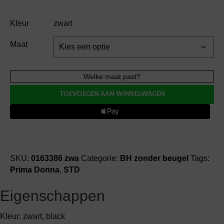
Kleur
zwart
Maat
Prima
Welke maat past?
Donna
TOEVOEGEN AAN WINKELWAGEN
MONTARA
BH
zonder
beugel
(312)
aantal
SKU:
0163386 zwa
Categorie:
BH zonder beugel
Tags:
Prima Donna
,
STD
Eigenschappen
Kleur: zwart, black