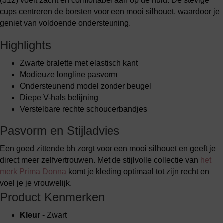
(312) voelt zacht en comfortabel aan op de huid. De stevige
cups centreren de borsten voor een mooi silhouet, waardoor je
geniet van voldoende ondersteuning.
Highlights
Zwarte bralette met elastisch kant
Modieuze longline pasvorm
Ondersteunend model zonder beugel
Diepe V-hals belijning
Verstelbare rechte schouderbandjes
Pasvorm en Stijladvies
Een goed zittende bh zorgt voor een mooi silhouet en geeft je
direct meer zelfvertrouwen. Met de stijlvolle collectie van
het
merk Prima Donna
komt je kleding optimaal tot zijn recht en
voel je je vrouwelijk.
Product Kenmerken
Kleur
- Zwart