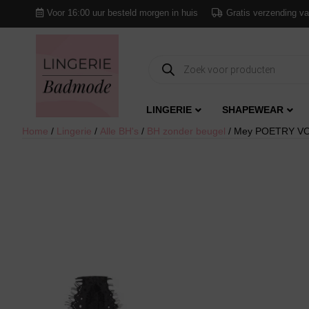
Voor 16:00 uur besteld morgen in huis
Gratis verzending va
Producten
zoeken
LINGERIE
SHAPEWEAR
Home
/
Lingerie
/
Alle BH's
/
BH zonder beugel
/ Mey POETRY VOGU