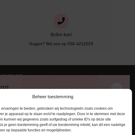
Bellen kan!
Vragen? Bel ons op 038-4212029
CONTACT
iezerstraat 116
ing
011 RL Zwolle
Beheer toestemming
:
038-4212029
 en ontvang een kortingscode van
:
info@lingerie-badmode.nl
ervaringen te bieden, gebruiken wij technologieën zoals cookies om
ver je apparaat op te slaan en/of te raadplegen. Door in te stemmen met deze
n kunnen wij gegevens zoals surfgedrag of unieke ID's op deze site
ls je geen toestemming geeft of uw toestemming intrekt, kan dit een nadelige
ben op bepaalde functies en mogelijkheden.