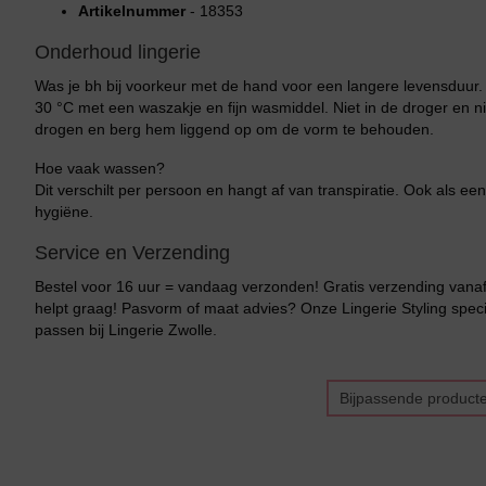
Bikini top
terug
Artikelnummer
- 18353
Onderhoud lingerie
Alle Bikini’s
Was je bh bij voorkeur met de hand voor een langere levensduur
Bikini Top
30 °C met een waszakje en fijn wasmiddel. Niet in de droger en ni
drogen en berg hem liggend op om de vorm te behouden.
Bikini Push-Up
Hoe vaak wassen?
Bikini Met Beugel
Dit verschilt per persoon en hangt af van transpiratie. Ook als een
hygiëne.
Service en Verzending
Bestel voor 16 uur = vandaag verzonden! Gratis verzending vanaf 
helpt graag! Pasvorm of maat advies? Onze Lingerie Styling specia
passen bij Lingerie Zwolle.
Bijpassende product