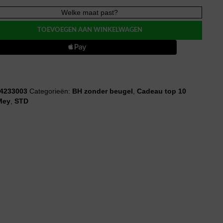
Welke maat past?
RY
E
TOEVOEGEN AAN WINKELWAGEN
l
/
e
4233003
Categorieën:
BH zonder beugel
,
Cadeau top 10
Mey
,
STD