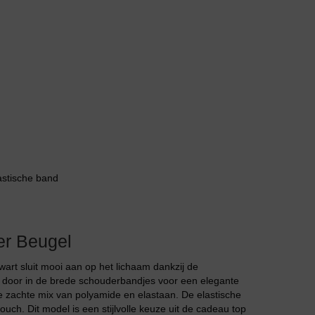
Jarratel
astische band
Huispak
er Beugel
rt sluit mooi aan op het lichaam dankzij de
t door in de brede schouderbandjes voor een elegante
e zachte mix van polyamide en elastaan. De elastische
ouch. Dit model is een stijlvolle keuze uit de cadeau top