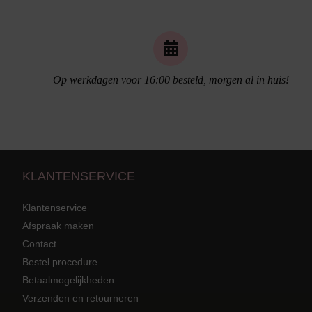
Naadloos ondergoed
Op werkdagen voor 16:00 besteld, morgen al in huis!
KLANTENSERVICE
Klantenservice
Afspraak maken
Contact
Strandkleding
terug
Grote mat
Bestel procedure
Betaalmogelijkheden
Badmode met structuur stof
Zwarte ba
Alle Strandkleding
Verzenden en retourneren