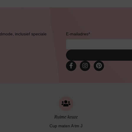
Bruidslingerie
admode, inclusief speciale
E-mailadres
*
Ruime keuze
Cup maten A tm J