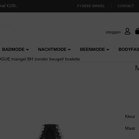
naf €100,-
FYSIEKE WINKEL
CONTACT
inloggen
BADMODE
NACHTMODE
BEENMODE
BODYFAS
E triangel BH zonder beugel/ bralette
Kleur
Maat