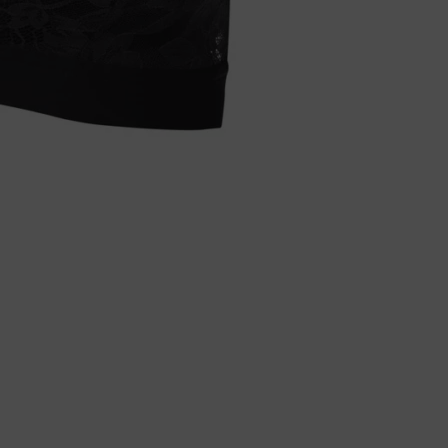
Body
Badjassen