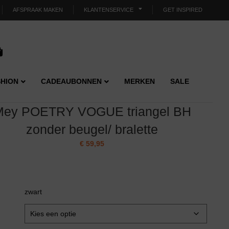
AFSPRAAK MAKEN
KLANTENSERVICE
GET INSPIRED
HION
CADEAUBONNEN
MERKEN
SALE
Mey POETRY VOGUE triangel BH
zonder beugel/ bralette
€
59,95
zwart