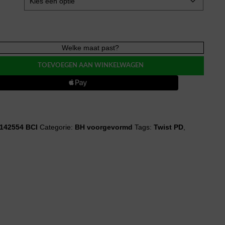
Welke maat past?
TO
TOEVOEGEN AAN WINKELWAGEN
e
evormd
142554 BCI
Categorie:
BH voorgevormd
Tags:
Twist PD
,