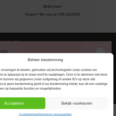
Bellen kan!
Vragen? Bel ons op 038-4212029
CONTACT
iezerstraat 116
ing
011 RL Zwolle
Beheer toestemming
:
038-4212029
 en ontvang een kortingscode van
:
info@lingerie-badmode.nl
ervaringen te bieden, gebruiken wij technologieën zoals cookies om
ver je apparaat op te slaan en/of te raadplegen. Door in te stemmen met deze
n kunnen wij gegevens zoals surfgedrag of unieke ID's op deze site
ls je geen toestemming geeft of uw toestemming intrekt, kan dit een nadelige
ben op bepaalde functies en mogelijkheden.
AANMELDEN
Accepteren
Bekijk voorkeuren
Cookiebeleid
Algemene voorwaarden