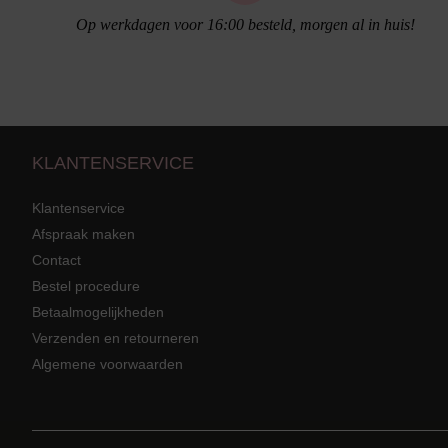
Op werkdagen voor 16:00 besteld, morgen al in huis!
KLANTENSERVICE
Klantenservice
Afspraak maken
Contact
Strandkleding
terug
Grote mat
Bestel procedure
Betaalmogelijkheden
Badmode met structuur stof
Zwarte ba
Alle Strandkleding
Verzenden en retourneren
Algemene voorwaarden
Tuniek En Blouses
Strandjurk