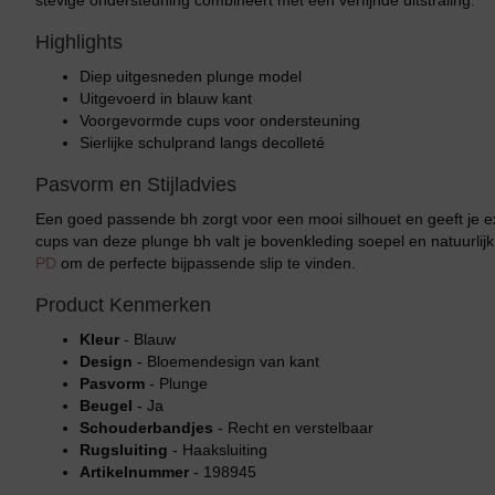
stevige ondersteuning combineert met een verfijnde uitstraling.
Highlights
Diep uitgesneden plunge model
Uitgevoerd in blauw kant
Voorgevormde cups voor ondersteuning
Sierlijke schulprand langs decolleté
Pasvorm en Stijladvies
Een goed passende bh zorgt voor een mooi silhouet en geeft je 
cups van deze plunge bh valt je bovenkleding soepel en natuurlijk 
PD
om de perfecte bijpassende slip te vinden.
Product Kenmerken
Kleur
- Blauw
Design
- Bloemendesign van kant
Pasvorm
- Plunge
Beugel
- Ja
Schouderbandjes
- Recht en verstelbaar
Rugsluiting
- Haaksluiting
Artikelnummer
- 198945