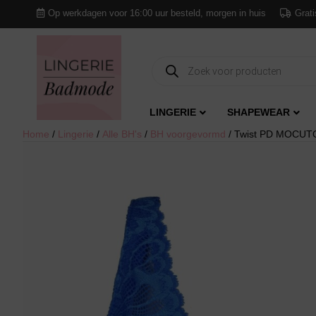
Op werkdagen voor 16:00 uur besteld, morgen in huis
Grati
Producten
zoeken
LINGERIE
SHAPEWEAR
Home
/
Lingerie
/
Alle BH's
/
BH voorgevormd
/ Twist PD MOCUTO