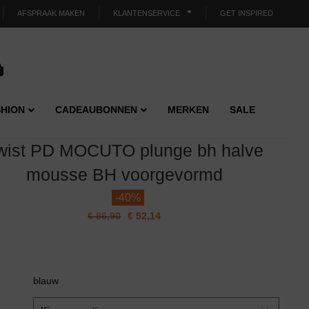
AFSPRAAK MAKEN
KLANTENSERVICE
GET INSPIRED
HION
CADEAUBONNEN
MERKEN
SALE
wist PD MOCUTO plunge bh halve
mousse BH voorgevormd
-
40%
€
86,90
€
52,14
blauw