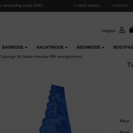
s verzending vanaf €100,-
FYSIEKE WINKEL
CONTACT
inloggen
BADMODE
NACHTMODE
BEENMODE
BODYFAS
 plunge bh halve mousse BH voorgevormd
T
Kleur
Maat