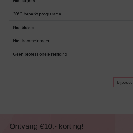
Niet strijken
Alle Bikini’s
Bikini Top
30°C beperkt programma
Bikini Push-Up
Niet bleken
Bikini Met Beugel
Niet trommeldrogen
Geen professionele reiniging
Bijpass
Ontvang €10,- korting!