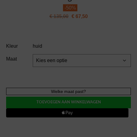
-
50%
€
135,00
€
67,50
Kleur
huid
Maat
Aubade
Welke maat past?
ICONIC
TOEVOEGEN AAN WINKELWAGEN
CALYPSO
BH
voorgevormd
aantal