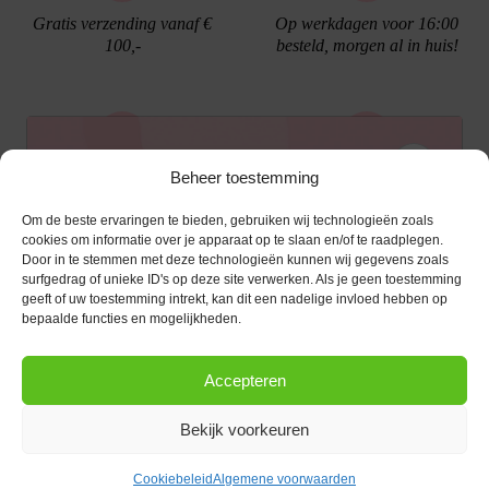
Gratis verzending vanaf €
Op werkdagen voor 16:00
100,-
besteld, morgen al in huis!
Ontvang €10,- korting
Beheer toestemming
Gratis cadeau verpakking
Bellen kan!
Om de beste ervaringen te bieden, gebruiken wij technologieën zoals
Schrijf je in voor de nieuwsbrief en ontvang een
cookies om informatie over je apparaat op te slaan en/of te raadplegen.
Door in te stemmen met deze technologieën kunnen wij gegevens zoals
kortingscode van €10,- op je volgende bestelling.
surfgedrag of unieke ID's op deze site verwerken. Als je geen toestemming
geeft of uw toestemming intrekt, kan dit een nadelige invloed hebben op
KLANTENSERVICE
E-mailadres
*
bepaalde functies en mogelijkheden.
OPENINGSTIJDEN
Klantenservice
Accepteren
Afspraak maken
AANMELDEN
CONTACT
Contact
Bekijk voorkeuren
maandag
13:00 - 17:30
Bestel procedure
Diezerstraat 116
Copyright © 2026 |
webshop door Advice
.
Dinsdag
10:00 - 17:30
8011 RL Zwolle
Betaalmogelijkheden
Cookiebeleid
Algemene voorwaarden