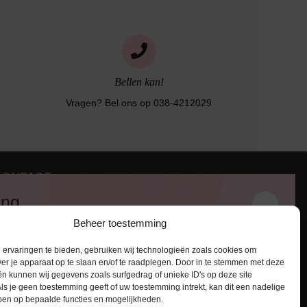
Bellen kan!
Vragen? Bel ons op 038-4212029
CONTACT
iezerstraat 116
ing
011 RL Zwolle
Beheer toestemming
:
038-4212029
 en ontvang een kortingscode van
:
info@lingerie-badmode.nl
ervaringen te bieden, gebruiken wij technologieën zoals cookies om
ver je apparaat op te slaan en/of te raadplegen. Door in te stemmen met deze
n kunnen wij gegevens zoals surfgedrag of unieke ID's op deze site
ls je geen toestemming geeft of uw toestemming intrekt, kan dit een nadelige
ben op bepaalde functies en mogelijkheden.