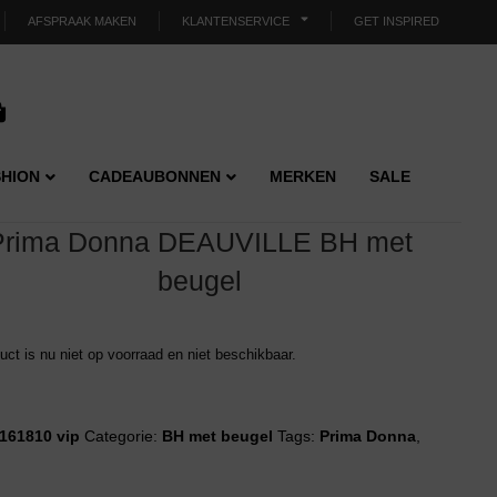
AFSPRAAK MAKEN
KLANTENSERVICE
GET INSPIRED
HION
CADEAUBONNEN
MERKEN
SALE
Prima Donna DEAUVILLE BH met
beugel
duct is nu niet op voorraad en niet beschikbaar.
161810 vip
Categorie:
BH met beugel
Tags:
Prima Donna
,