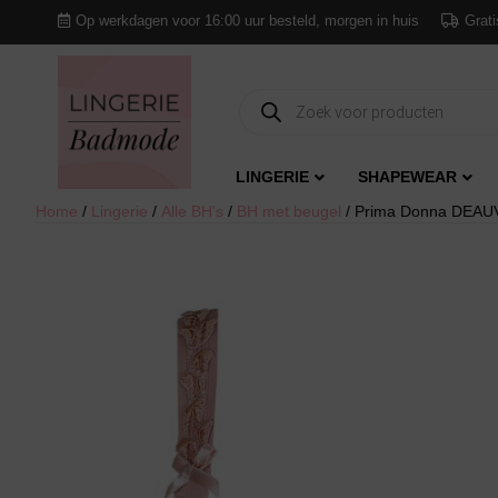
Op werkdagen voor 16:00 uur besteld, morgen in huis
Grati
Producten
zoeken
LINGERIE
SHAPEWEAR
Home
/
Lingerie
/
Alle BH's
/
BH met beugel
/ Prima Donna DEAUV