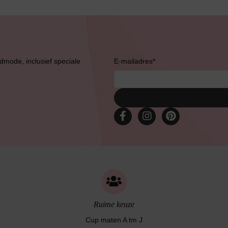
Slipdress
admode, inclusief speciale
E-mailadres
*
Bestsellers
Ruime keuze
Cup maten A tm J
Bruidslingerie