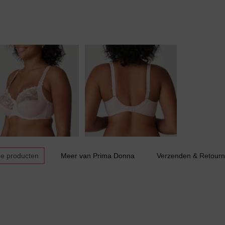
Jarratel
Huispak
de producten
Meer van Prima Donna
Verzenden & Retourn
Grote maten lingerie