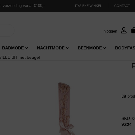
s verzending vanaf €100,-
FYSIEKE WINKEL
CONTACT
inloggen
BADMODE
NACHTMODE
BEENMODE
BODYFAS
ILLE BH met beugel
Dit pro
SKU:
0
VZ24