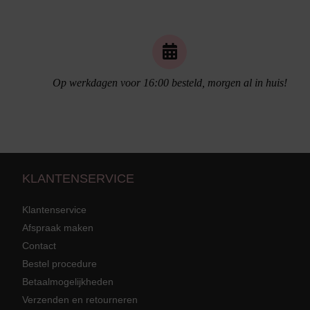
Op werkdagen voor 16:00 besteld, morgen al in huis!
Naadloos ondergoed
KLANTENSERVICE
Klantenservice
Afspraak maken
Contact
Strandkleding
terug
Bestel procedure
Grote mat
Betaalmogelijkheden
Badmode met structuur stof
Zwarte ba
Alle Strandkleding
Verzenden en retourneren