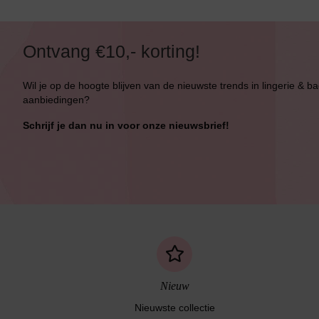
Ontvang €10,- korting!
Wil je op de hoogte blijven van de nieuwste trends in lingerie & b
Bikini top
terug
aanbiedingen?
Schrijf je dan nu in voor onze nieuwsbrief!
Alle Bikini’s
Bikini Top
Bikini Push-Up
Bikini Met Beugel
Nieuw
Nieuwste collectie