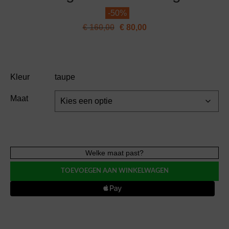
-
50%
€
160,00
€
80,00
Kleur
taupe
Maat
Aubade
Welke maat past?
CRAZY
TOEVOEGEN AAN WINKELWAGEN
in
LOVE
triangle
BH
met