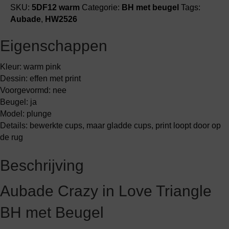
beugel
SKU:
5DF12 warm
Categorie:
BH met beugel
Tags:
aantal
Aubade
,
HW2526
Eigenschappen
Kleur: warm pink
Dessin: effen met print
Voorgevormd: nee
Beugel: ja
Model: plunge
Details: bewerkte cups, maar gladde cups, print loopt door op
de rug
Beschrijving
Aubade Crazy in Love Triangle
BH met Beugel