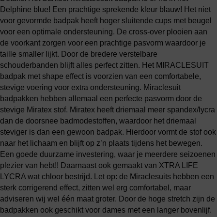
Delphine blue! Een prachtige sprekende kleur blauw! Het niet
voor gevormde badpak heeft hoger sluitende cups met beugel
voor een optimale ondersteuning. De cross-over plooien aan
de voorkant zorgen voor een prachtige pasvorm waardoor je
taille smaller lijkt. Door de bredere verstelbare
schouderbanden blijft alles perfect zitten. Het MIRACLESUIT
badpak met shape effect is voorzien van een comfortabele,
stevige voering voor extra ondersteuning. Miraclesuit
badpakken hebben allemaal een perfecte pasvorm door de
stevige Miratex stof. Miratex heeft driemaal meer spandex/lycra
dan de doorsnee badmodestoffen, waardoor het driemaal
steviger is dan een gewoon badpak. Hierdoor vormt de stof ook
naar het lichaam en blijft op z’n plaats tijdens het bewegen.
Een goede duurzame investering, waar je meerdere seizoenen
plezier van hebt!! Daarnaast ook gemaakt van XTRA LIFE
LYCRA wat chloor bestrijd. Let op: de Miraclesuits hebben een
sterk corrigerend effect, zitten wel erg comfortabel, maar
adviseren wij wel één maat groter. Door de hoge stretch zijn de
badpakken ook geschikt voor dames met een langer bovenlijf.