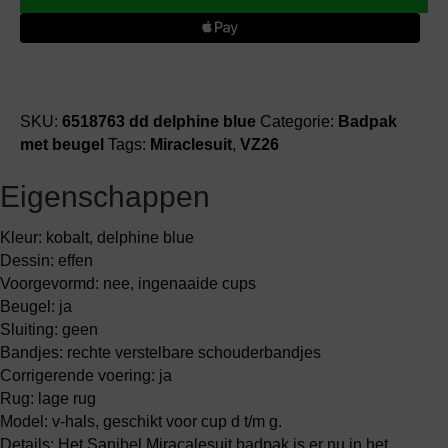
badpak
met
beugel
aantal
SKU:
6518763 dd delphine blue
Categorie:
Badpak
met beugel
Tags:
Miraclesuit
,
VZ26
Eigenschappen
Kleur: kobalt, delphine blue
Dessin: effen
Voorgevormd: nee, ingenaaide cups
Beugel: ja
Sluiting: geen
Bandjes: rechte verstelbare schouderbandjes
Corrigerende voering: ja
Rug: lage rug
Model: v-hals, geschikt voor cup d t/m g.
Details: Het Sanibel Miracalesuit badpak is er nu in het