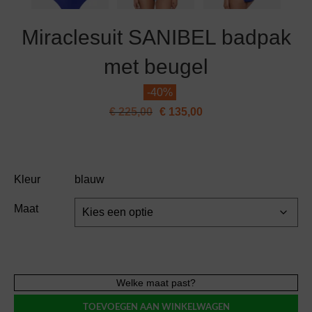
Miraclesuit SANIBEL badpak
met beugel
-
40%
€
225,00
€
135,00
Kleur
blauw
Maat
Miraclesuit
Welke maat past?
SANIBEL
TOEVOEGEN AAN WINKELWAGEN